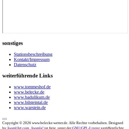
sonstiges
Stationsbeschreibung
Kontakt/Impressum
Datenschutz
weiterführende Links
www.tommeshof.de
www.belecke.de
www.badulikum.de
www.bilsteintal.de
www.warstein.de
Copyright © 2026 www.belecke-wetter.de. Alle Rechte vorbehalten. Designed
by
JoomlArt.com
.
Joomla!
ist freie, unter der
GNU/GPL-Lizenz
veröffentlichte